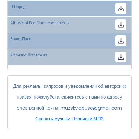
Я Поряд
All I Want For Christmas Is You
Знаю, Папа
Xpоникa Штрафбат
Для рекламы, запросов и уведомлений об авторских
правах, пожалуйста, свяжитесь с нами по адресу
электронной почты:
muzsky.abuse@gmail.com
Скачать музыку
|
Новинки МП3