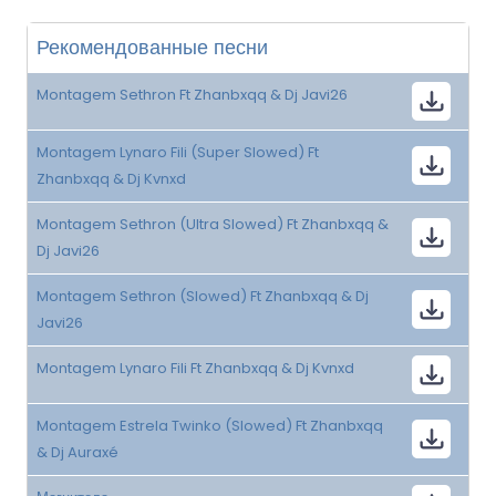
Рекомендованные песни
Montagem Sethron Ft Zhanbxqq & Dj Javi26
Montagem Lynaro Fili (Super Slowed) Ft
Zhanbxqq & Dj Kvnxd
Montagem Sethron (Ultra Slowed) Ft Zhanbxqq &
Dj Javi26
Montagem Sethron (Slowed) Ft Zhanbxqq & Dj
Javi26
Montagem Lynaro Fili Ft Zhanbxqq & Dj Kvnxd
Montagem Estrela Twinko (Slowed) Ft Zhanbxqq
& Dj Auraxé