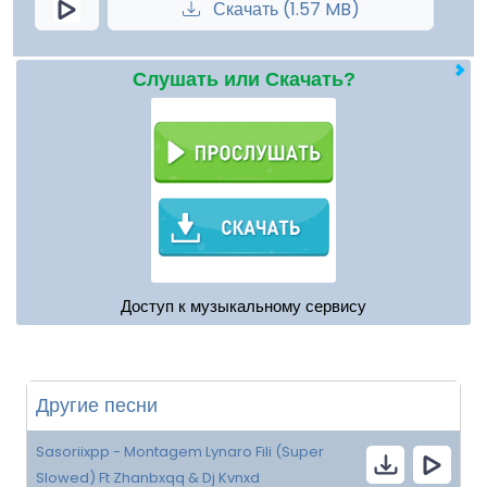
Скачать (1.57 MB)
Слушать или Скачать?
Доступ к музыкальному сервису
Другие песни
Sasoriixpp - Montagem Lynaro Fili (Super
Slowed) Ft Zhanbxqq & Dj Kvnxd