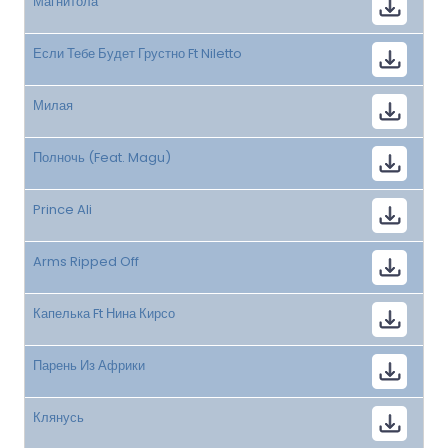
Магнитола
Если Тебе Будет Грустно Ft Niletto
Милая
Полночь (Feat. Magu)
Prince Ali
Arms Ripped Off
Капелька Ft Нина Кирсо
Парень Из Африки
Клянусь